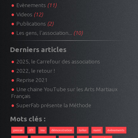
Evènements
(11)
Videos
(12)
Publications
(2)
Les gens, l'association...
(10)
Derniers articles
2025, le Carrefour des associations
2022, le retour !
Reprise 2021
Une chaine YouTube sur les Arts Martiaux
Français
SuperFab présente la Méthode
Mots clés :
presse
tf1
ina
démonstration
taikai
namt
évènements