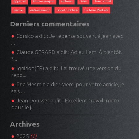
uppercut
human weapon
archives
Decès
Jean Lafond
médias
entrainement
Lionel Froidure
En Terre Martiale
Derniers commentaires
Corsico a dit : Je repense souvent à jean avec
...
Claude GERARD a dit : Adieu l’ami À bientôt
?...
Ignition(FR) a dit : J'ai trouvé une version du
repo...
Eric Mesmin a dit : Merci pour votre article, je
sais ...
Jean Dousset a dit : Excellent travail, merci
pour le j...
Archives
2025
(1)